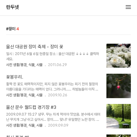
란두넷
장미
4
울산 대공원 장미 축제 - 장미 꽃
일시 : 2011년 6월 6일 현충일 장소 : 울산 대공원 ↓↓↓↓ 클릭하
세요.
사진 생활/풍경, 식물, 사물
2011.06.29
꽃봉우리.
활짝 핀 꽃도 매력적이지만, 피지 않은 꽃봉우리는 피기 전의 절정의
아름다움을 기다리는 매력이 있다. 그러니까...... 히밤놈들아 아직 피
지도 못한 어린 아이들 꺾지마라! 다 잘라버려야 돼
사진 생활/풍경, 식물, 사물
2009.10.26
울산 문수 월드컵 경기장 #3
2009.09.07 15:27 냉무. 무는 차게 먹어야 맛있음. 분수에서 태어
난 무지개 그냥 쉬고 싶어서... 장미...... 맞나? 유일했던 노란 장미. 철
창에 갖혀 있는 모습이 참........... 아무 생각 없었음 후후
사진 생활/풍경, 식물, 사물
2009.09.09