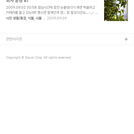
회사 풍경 #1
2009.09.02 20:58 점심시간에 잠깐 눈붙였다가 깨면 찍을려고
카메라를 들고 갔는데!! 평소엔 잘깨던게 참... 잠 잘오더군요....-_- 덕
분에 점심시간 끝나기전에 5분만에 파바박!! 대추!!! 매일 근처 회사 아
사진 생활/풍경, 식물, 사물
2009.09.09
줌마들이 막 따먹는 대추!!!! 우리회사의 방치된 화단에서 자라는 장미
역시 방치된 화단에서 자라고 있는 무궁화 꽃 잠자리를 찍고 확인해보
니 어?! 옆에 잠자리를 잡아 먹고 있는 사마귀! 우리 회사에 둥지 트고
있는 벌들 ㄷㄷㄷ 무서워서 근처도 못갔음 데헷
관련사이트
Copyright © Daum Corp. All rights reserved.