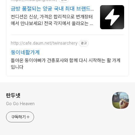
금방 품절되는 양궁 국내 최대 브랜드
중고거래
컨디션은 신상, 가격은 합리적으로 번개장터
에서 만나보세요! 전국 각지에서 올라오는 전
국구 최다 상품 매일 10만 개 이상의 신규 상
품 업로드
http://cafe.daum.net/twinsarchery
광고
둥이네활가게
돌아온 둥이아빠가 건총포사와 함께 다시 시작하는 활 가게
입니다
로그 정보
란두넷
Go Go Heaven
구독하기