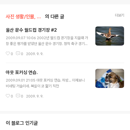
더보기
사진 생활/인물, 동물
의 다른 글
울산 문수 월드컵 경기장 #2
글 내용
2009.09.07 10:06 2002년 월드컵 경기장을 지을때 가
장 좋은 평가를 받았던 울산 문수 경기장. 정작 축구 경기장
사진은 없습니다 후후후. 다음 기회에.... 저기 오리가 보이
0
0
2009. 9. 9.
기 시작한다! (사진에 대해 할말이 그렇게 없니..) 이거 오리
라능. duck 이라고도 하지효 이거슨 청둥오리?! 난 오리고
기 별로 안좋아함(응?!) 난...........다는건 훼이크고.. 오리떼
아웃 포커싱 연습.
라능..
글 내용
2009.09.01 21:05 아웃 포커싱 연습. 히밤... 이제보니
비네팅 거슬리네. 복실이 코 핥기 직전
0
0
2009. 9. 9.
이 블로그 인기글